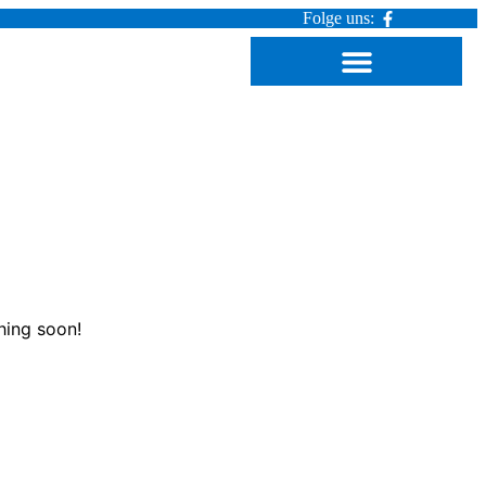
Folge uns:
hing soon!