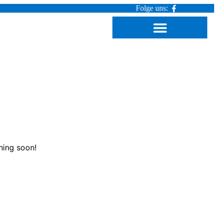
Folge uns:
hing soon!