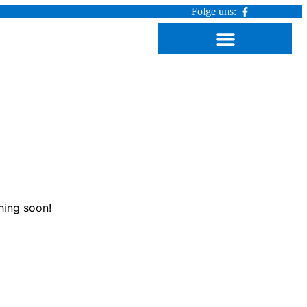
Folge uns:
hing soon!